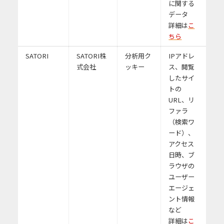
に関する
データ
詳細は
こ
ちら
SATORI
SATORI株
分析用ク
IPアドレ
式会社
ッキー
ス、閲覧
したサイ
トの
URL、リ
ファラ
（検索ワ
ード）、
アクセス
日時、ブ
ラウザの
ユーザー
エージェ
ント情報
など
詳細は
こ