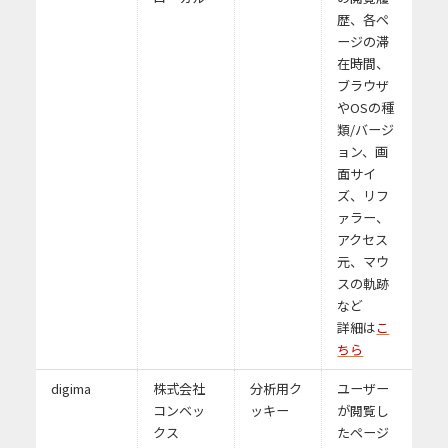
歴、各ペ
ージの滞
在時間、
ブラウザ
やOSの種
類/バージ
ョン、画
面サイ
ズ、リフ
ァラー、
アクセス
元、マウ
スの軌跡
など
詳細は
こ
ちら
digima
株式会社
分析用ク
ユーザー
コンベッ
ッキー
が閲覧し
クス
たページ