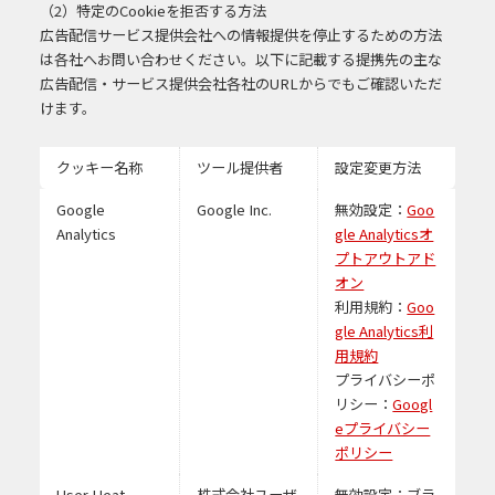
（2）特定のCookieを拒否する方法
広告配信サービス提供会社への情報提供を停止するための方法
は各社へお問い合わせください。以下に記載する提携先の主な
広告配信・サービス提供会社各社のURLからでもご確認いただ
けます。
クッキー名称
ツール提供者
設定変更方法
Google
Google Inc.
無効設定：
Goo
Analytics
gle Analyticsオ
プトアウトアド
オン
利用規約：
Goo
gle Analytics利
用規約
プライバシーポ
リシー：
Googl
eプライバシー
ポリシー
User Heat
株式会社ユーザ
無効設定：ブラ