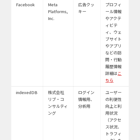
Facebook
Meta
広告クッ
プロフィ
Platforms,
キー
ール情報
Inc.
やアクテ
ィビテ
ィ、ウェ
ブサイト
やアプリ
などの訪
問・行動
履歴情報
詳細は
こ
ちら
indexedDB
株式会社
ログイン
ユーザー
リブ・コ
情報用、
の利便性
ンサルティ
分析用
向上と利
ング
用状況
（アクセ
ス状況、
トラフィ