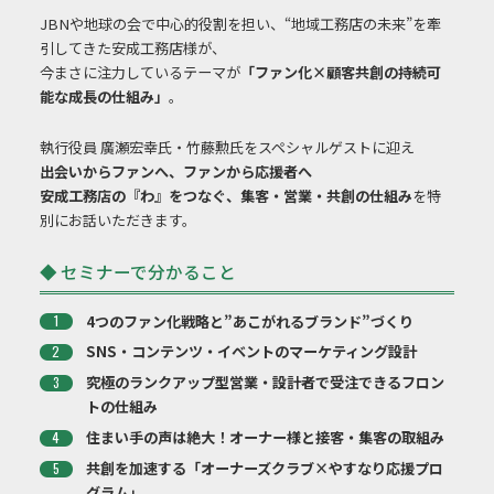
JBNや地球の会で中心的役割を担い、“地域工務店の未来”を牽
引してきた安成工務店様が、
今まさに注力しているテーマが
「ファン化×顧客共創の持続可
能な成長の仕組み」
。
執行役員 廣瀬宏幸氏・竹藤勲氏をスペシャルゲストに迎え
出会いからファンへ、ファンから応援者へ
安成工務店の『わ』をつなぐ、集客・営業・共創の仕組み
を特
別にお話いただきます。
◆ セミナーで分かること
4つのファン化戦略と”あこがれるブランド”づくり
SNS・コンテンツ・イベントのマーケティング設計
究極のランクアップ型営業・設計者で受注できるフロン
トの仕組み
住まい手の声は絶大！オーナー様と接客・集客の取組み
共創を加速する「オーナーズクラブ×やすなり応援プロ
グラム」