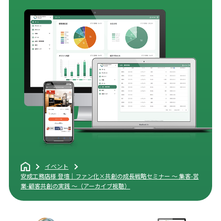
イベント
安成工務店様 登壇｜ファン化×共創の成長戦略セミナー ～ 集客-営
業-顧客共創の実践 ～（アーカイブ視聴）