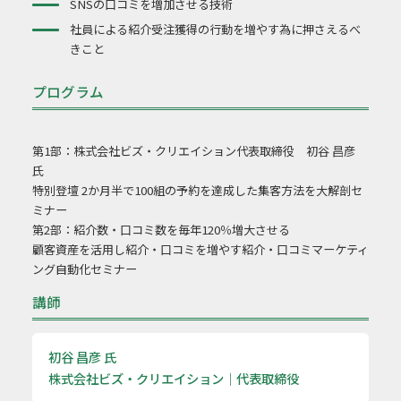
SNSの口コミを増加させる技術
社員による紹介受注獲得の行動を増やす為に押さえるべ
きこと
プログラム
第1部：株式会社ビズ・クリエイション代表取締役 初谷 昌彦
氏
特別登壇 2か月半で100組の予約を達成した集客方法を大解剖セ
ミナー
第2部：紹介数・口コミ数を毎年120％増大させる
顧客資産を活用し紹介・口コミを増やす紹介・口コミマーケティ
ング自動化セミナー
講師
初谷 昌彦 氏
株式会社ビズ・クリエイション｜代表取締役