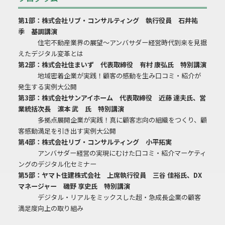
第1部：株式会社リブ・コンサルティング 執行役員 石井祐
季 基調講演
住宅不動産業界の展望～アンバサダー経営時代到来を見据
えたデジタル変革とは
第2部：株式会社住まいず 代表取締役 有村 康弘氏 特別講演
地域密着企業が実践！顧客の感動を生み口コミ・紹介が
発生する実例大公開
第3部：株式会社サンアイホーム 代表取締役 近藤 達夫氏、営
業統括次長 濵本 武 氏 特別講演
多拠点展開企業が実践！真に顧客志向の組織をつくり、顧
客感動満足を引き出す実例大公開
第4部：株式会社リブ・コンサルティング 小平拓実
アンバサダー経営の実現にむけた口コミ・紹介マーケティ
ングのデジタル化セミナー
第5部：ヤマト住建株式会社 上席執行役員 三谷 佳裕氏、DX
マネージャー 磯野 享史氏 特別講演
デジタル・リアルをミックスした超・急成長企業の顧客
満足度向上の取り組み