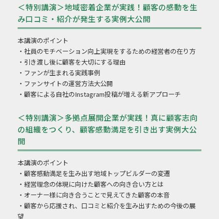
＜特別講演＞地域密着企業が実践！顧客の感動を生
み口コミ・紹介が発生する実例大公開
本講演のポイント
・社員のモチベーション向上実現をするための経営者の在り方
・引き渡し後に顧客を大切にする理由
・ファンが生まれる実践事例
・ファンサイトの運営方法大公開
・顧客による自社のInstagram投稿が増える新アプローチ
＜特別講演＞多拠点展開企業が実践！真に顧客志向
の組織をつくり、顧客感動満足を引き出す実例大公
開
本講演のポイント
・顧客感動満足を生み出す地域トップビルダーの変遷
・経営理念の体現に向けた顧客への向き合い方とは
・オーナー様に向き合うことで見えてきた顧客の本音
・顧客から応援され、口コミと紹介を生み出すための今後の展
望