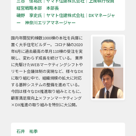
三谷 佳裕氏｜ヤマト住建株式会社｜上席執行役員
経営戦略本部 本部長
磯野 享史氏｜ヤマト住建株式会社｜DXマネージャ
ー 神奈川エリアマネージャー
国内年間契約棟数1000棟の本社を兵庫に
置く大手住宅ビルダー。コロナ禍の2020
年6月に過去最高の単月110棟の受注を実
現し、変わらず成長を続けている。 業界
に先駆けたWEBマーケティングシフトや
リモート会議体制の実現など、様々なDX
に取り組む中で、組織規模の拡大に対応
する基幹システムの整備を進めている。
今回は様々なDX推進取り組みとともに、
顧客満足度向上×ファンマーケティング
×DX推進の取り組みを特別に大公開。
石井 祐季