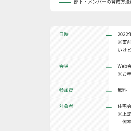
部下・メンバーの育成方法
日時
2022
※事
いけ
会場
Web
※お申
参加費
無料
対象者
住宅
※上
何卒