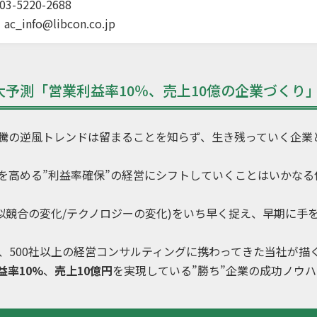
3-5220-2688
：
ac_info@libcon.co.jp
大予測「営業利益率10％、売上10億の企業づくり
騰の逆風トレンドは留まることを知らず、生き残っていく企業
を高める”利益率確保”の経営にシフトしていくことはいかなる
似競合の変化/テクノロジーの変化)をいち早く捉え、早期に手
、500社以上の経営コンサルティングに携わってきた当社が描く
益率10%
、
売上10億円
を実現している”勝ち”企業の成功ノウ