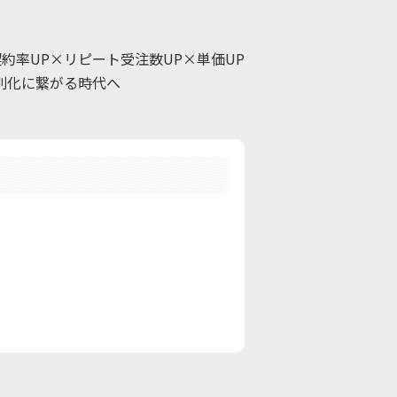
率UP×リピート受注数UP×単価UP
差別化に繋がる時代へ