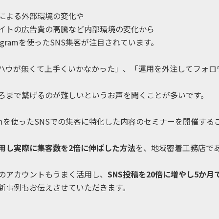
による外部環境の変化や
イトの広告費の高騰など内部環境の変化から
agramを使ったSNS集客が注目されています。
ハウが無くて上手くいかなかった」、「運用を外注してフォロ
ろまで繋げるのが難しいというお声を聞くことが多いです。
gramを使ったSNSでの集客に特化した内容のセミナーを開催す
用し実際に集客数を2倍に伸ばした方法
を、地域密着工務店で
のアカウントもうまく活用し、
SNS投稿を20倍に増やし5か月
最新事例もお伝えさせていただきます。