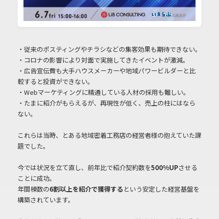
・従来のポスティングやチラシなどの集客効果も期待できない。
・コロナの影響により対面で実施してきたイベントが激減。
・広告宣伝費も大手ハウスメーカーや地域パワービルダーと比
較すると投資ができない。
・Webマーケティングに精通している人材の採用も難しい。
・たまに紹介がもらえるが、再現性が低く、売上の柱にはなら
ない。
これらは当時、とある地域密着工務店の経営者様の抱えていた課
題でした。
今では状況を立て直し、前年比で紹介契約数を
500%UP
させる
ことに成功。
年間棟数の
6割以上を紹介で獲得する
という安定した経営基盤を
構築されています。