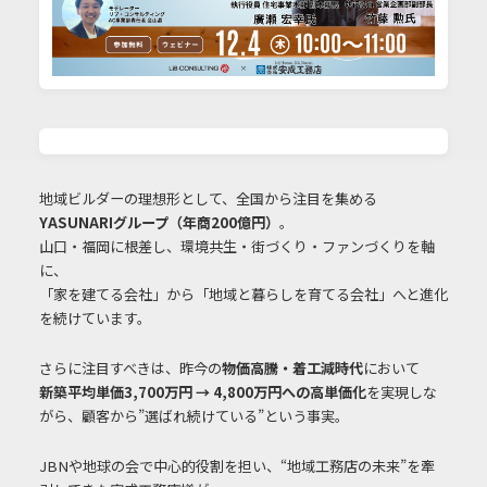
地域ビルダーの理想形として、全国から注目を集める
YASUNARIグループ（年商200億円）
。
山口・福岡に根差し、環境共生・街づくり・ファンづくりを軸
に、
「家を建てる会社」から「地域と暮らしを育てる会社」へと進化
を続けています。
さらに注目すべきは、昨今の
物価高騰・着工減時代
において
新築平均単価3,700万円 → 4,800万円への高単価化
を実現しな
がら、顧客から”選ばれ続けている”という事実。
JBNや地球の会で中心的役割を担い、“地域工務店の未来”を牽