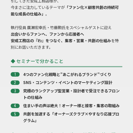
引してきた安成工務店様が、
今まさに注力しているテーマが
「ファン化×顧客共創の持続可
能な成長の仕組み」
。
執行役員 廣瀬宏幸氏・竹藤勲氏をスペシャルゲストに迎え
出会いからファンへ、ファンから応援者へ
安成工務店の『わ』をつなぐ、集客・営業・共創の仕組み
を特
別にお話いただきます。
◆ セミナーで分かること
4つのファン化戦略と”あこがれるブランド”づくり
SNS・コンテンツ・イベントのマーケティング設計
究極のランクアップ型営業・設計者で受注できるフロン
トの仕組み
住まい手の声は絶大！オーナー様と接客・集客の取組み
共創を加速する「オーナーズクラブ×やすなり応援プロ
グラム」