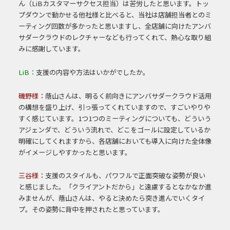
ん（LiBカスタマーサクセス担当）は苦労したと思います。トッ
プダウンで動かせる他社様と比べると、当社は店舗担当者とのミ
ーティング回数が多かったと思いますし、全店舗に向けたアンバ
サダークラウドのレクチャーなども行ってくれて、熱心な取り組
みに感謝しています。
LiB：
支援の内容や方法はいかがでしたか。
磯野様：
蔭山さんは、明るく前向きにアンバサダークラウド活用
の構想を盛り上げ、引っ張ってくれていますので、すごいやりや
すく感じています。1つ1つのミーティングについても、どういう
アジェンダで、どういう流れで、どこをゴールに設定しているか
明確にしてくれますから、各店舗においても導入に向けた全体像
がイメージしやすかったと思います。
三谷様：
支援のスタイルも、パワフルで正面突破な姿勢が良い
と感じました。「クライアントだから」と遠慮するとなかなか進
みませんが、蔭山さんは、やると決めたら突き進んでいくタイ
プ。その姿勢に背中を押されたと思っています。