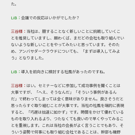
た。
LiB：
会議での反応はいかがでしたか？
三谷様：
当社は、臆することなく新しいことに挑戦していくこ
とを推奨していますし、願わくば、まだどの会社も取り組んでい
ないような新しいことをやってみたいと思っています。そのた
め、アンバサダークラウドについても、「まずは導入してみよ
う」となりました。
LiB：
導入を前向きに検討する社風があったのですね。
三谷様：
はい。セミナーなどに参加して成功事例を聞くことは
大事ですが、「へえ、そうなんだ」「そういう事例があるん
だ」で終わってしまっては全く意味がありません。良さそうだと
思ったらすぐ取り組むことが大事です。当社の社風を端的に表現
すると、「巧遅は拙速に如かず」です。時間をかけて優れている
ものを取り入れるより、つたなくても良いので早くやってみるこ
とを重視します。これは当社の会長がよく言うことでもあり、そ
ういう姿勢で何事にも取り組む会社であることは、幹部も磯野