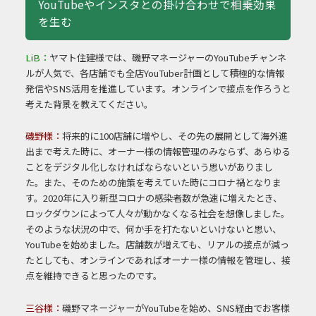
YouTubeやインスタとの掛け合わせで相乗効果
を生む
LiB：
ヤマト住建様では、磯野マネージャーのYouTubeチャンネ
ルが人気で、各店舗でも全店YouTuber計画として積極的な情報
発信やSNS活用を推進しています。オンラインで接点を作ろうと
考えた背景を教えてください。
磯野様：
将来的に100店舗に増やし、その先の展開として海外進
出まで考えた時に、オーナー様の情報管理のみならず、あらゆる
ことをデジタル化しなければならないという思いがありまし
た。また、そのための施策を考えていた時にコロナ禍となりま
す。2020年に入り新型コロナの感染者数が急速に増えたとき、
ロックダウンによって人々が動かなくなる社会を想像しました。
そのような状況の中で、何か手を打たないといけないと思い、
YouTubeを始めました。店舗数が増えても、リアルの接点が減っ
たとしても、オンラインであればオーナー様の情報を管理し、接
点を維持できると思ったのです。
三谷様：
磯野マネージャーがYouTubeを始め、SNS経由でお客様