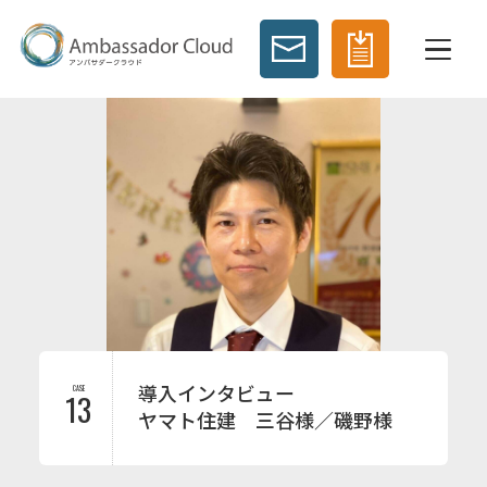
導入インタビュー
CASE
13
ヤマト住建 三谷様／磯野様