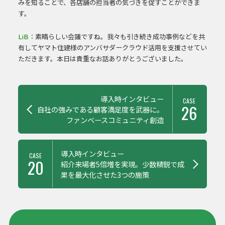
みを知ることで、各店舗の担当者の気づきを促すことができま
す。
LiB：
素晴らしい会議ですね。我々も引き続き成功事例などを共
有してヤマト住建様のアンバサダークラウド活用を支援させてい
ただきます。本日は貴重なお話ありがとうございました。
前
導入時インタビュー
CASE
後
26
自社の強みである顧客満足度を武器に。
の
ファンベースコミュニティ創造
記
事
紹
導入時インタビュー
CASE
介
20
紹介来場者5倍増を実現。少数精鋭で成
果を最大化させた3つの施策