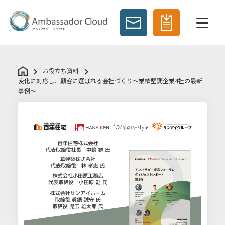
お役立ち資料
変化に対応し、顧客に選ばれる会社づくり～業績堅調企業4社の最新
事例～
お
役
立
ち
資
料