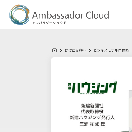
お役立ち資料
ビジネスモデル再構築 
お
役
立
ち
資
料