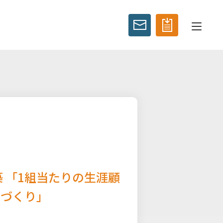
 「1組当たりの生涯顧
業づくり」