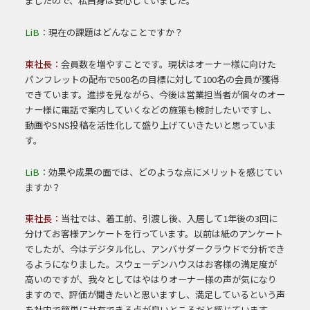
ましたので、私自身は安心していました。
LiB：
現在の課題はどんなことですか？
東社長：
会員数を増やすことです。現状はオーナー様に向けた
パンフレットの配布で500名の目標に対して100名の会員が獲得
できています。進捗を見ながら、今後は営業担当者が個々のオー
ナー様に電話で案内していくなどの施策も検討したいですし、
動画やSNS投稿を活性化して盛り上げていきたいと思っていま
す。
LiB：
効果や成果の面では、どのような点にメリットを感じてい
ますか？
東社長：
当社では、着工前、引渡し後、入居して1年後の3回に
分けてお客様アンケートを行っています。以前は紙のアンケート
でしたが、今はデジタル化し、アンバサダークラウドで分析でき
るようになりました。スウェーデンハウスはお客様の満足度が
高いのですが、我々としてはやはりオーナー様の声が気になり
ますので、評価が聞きたいと思いますし、満足しているという声
を社内で簡単に共有できる点が良いところだと感じています。