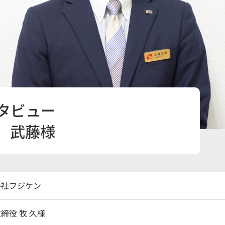
タビュー
 武藤様
会社フジケン
締役 牧 久様