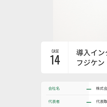
導入イン
CASE
14
フジケン
会社名
株式
代表者
代表取