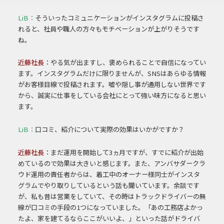
LiB：
そういったコミュニケーションがインスタグラムに投稿さ
れると、社員や職人の方々
もモチベーションが上がりそうです
ね。
近藤社長：
やる気が出ますし、褒められることで自信になってい
ます。インスタグラムだけに限り
ませんが、SNSはあらゆる情報
がお客様目線で投稿されます。嘘や隠し事が通用しな
い世界です
から、誠実に仕事をしている会社にとって強い味方になると思い
ます。
LiB：
口コミ、紹介について実際の効果はいかがですか？
近藤社長：
まだ運用を開始して3ヵ月ですが、すでに紹介が出始
めているので効果は大きいと感
じます。また、アンバサダークラ
ウド運用の責任者からは、着工中のオーナー様同士が
インスタ
グラムでやり取りしているという話も聞いています。
余談です
が、私も昔は営業をしていて、その時はトラックドライバーの無
線が口コミの
手段の1つになっていました。「あの工務店よかっ
たよ、家を建てるならここがいいよ、」
といった話がドライバ