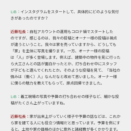
LiB：
インスタグラムをスタートして、具体的にどのよ
うな気付
きがあったのですか？
近藤社長：
自社アカウントの運用もコロナ禍でスタートした
の
ですが、感じるのは、我々の投稿とオーナー様の投
稿は視点
が違うということ。
我々は家を売っていますから、どうしても
「家」を主
体に写真を撮ります。一方、オーナー様の投稿
は
「人」が多く登場します。
例えば、建築中の物件を見に行った
ら大工さんとの
話が面白かったとか、打ち合わせ中にスタッフ
が子
どもと遊んでくれたとか。そのような投稿を見て、
「当社の
強みは（働く）人」なんだなと改めて思いま
した。オーナー様
に僕らの魅力を教えてもらって、原
点回帰できました。
LiB：
着工現場の写真や予算の打ち合わせの様子
など、細かな投
稿がたくさん上がっていますね。
近藤社長：
家が出来上がっていく様子や予算の話などは、こ
れか
ら家を建てる人にも役立つ情報だと思って
います。
予算を例にす
ると、土地や家の価格のほかに意
外と諸経費が多くかかります。