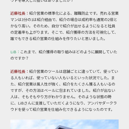
ウドを導入した狙いはありましたか？
近藤社長：
紹介営業の標準化による、離職防止です。売れる営業
マンは3分の1は紹介経由で、
紹介の場合は成約率も通常の2倍と
かなり高い。そのため、自分で紹介が出せるよ
うになると社員
の定着率も上がります。そこで、紹介獲得の方法を可視化して、
誰で
もできる紹介営業の仕組みを作りたいと思いました。
LiB：
これまで、紹介獲得の取り組みはどのように展開していた
のですか？
近藤社長：
紹介営業のツールは店舗ごとに違っていて、使ってい
る人もいれば、使っていない人も
いるといった状況でした。ま
た、紹介営業は属人性が強く、紹介をたくさん獲る人もい
るの
ですが、その方法はベールに包まれていました。紹介が出ない
人は、そもそもやり
方がわかりません。そのような状態の時
に、LiBさんに支援していただくようになり、
アンバサダークラ
ウドを使って紹介営業を仕組み化できるようになったのです。