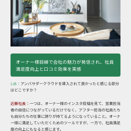
オーナー様目線で会社の魅力が発信され、
社員
満足度向上と口コミ効果を実感
LiB：
アンバサダークラウドを導入されて良かったと
感じる部分
はどこですか？
近藤社長：
一つは、オーナー様のインスタ投稿を見て、営業担
当
者の自信につながっているだけでなく、アフター
担当の社員たち
も自分たちの仕事に誇りが持てる
ようになっていること。オーナ
ー様に満足していた
だくためのツールですが、一方で、社員満足
度の向
上にもなると感じます。