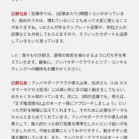
近藤社長：
記事作りは、1記事あたり2時間くらいかかっていま
す。始めのうちは、慣れていない
こともあって大変に感じること
がありますね。
LiBさんが作るテンプレート記事や、他社さんの
記事なども共有してもらえますの
で、そういったサポートも活用
していきたいと思っています。
LiB：
我々も引き続き、運用の負担を減らせるように打ち手を考
えていきます。最後に、アンバサダークラウドとリブ・コンサル
ティングへの期待をお聞かせください。
近藤社長：
アンバサダークラウド導入以来、松井さん（LiB カス
タマーサクセス担当）には痒い所に手が届く動きをしてもらい、
めちゃくちゃ助かっています。月に2、3回の会議でも、例えば、
「まず推奨度9以上のオーナー様にアプローチしましょう」とい
った方針を明確に伝えてくれますし、そのために必要なデータも
ちゃんとまとめてくれています。アンバサダークラウド導入の背
景として、属人的だった紹介営業を標準化したいという狙いがあ
りましたので、今後も営業にとってわかりやすく、動きやすい支
援を期待しています。また、アンバサダークラウドはオーナー様