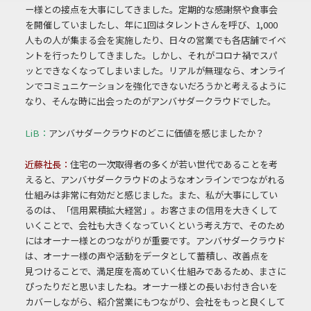
ー様との接点を大事にしてきました。定期的な感謝祭
や食事会
を開催していましたし、年に1回はタレントさんを呼び、1,000
人もの人が
集まる会を実施したり、日々の営業でも各店舗でイベ
ントを行ったりしてきました。
しかし、それがコロナ禍でスパ
ッとできなくなってしまいました。リアルが無理なら、
オンライ
ンでコミュニケーションを強化できないだろうかと考えるように
なり、そん
な時に出会ったのがアンバサダークラウドでした。
LiB：
アンバサダークラウドのどこに価値を感じましたか？
近藤社長：
住宅の一次取得者の多くが若い世代であることを考
えると、アンバサダークラウドの
ようなオンラインでつながれる
仕組みは非常に有効だと感じました。また、私が大事に
してい
るのは、「信用累積拡大経営」。お客さまの信用を大きくして
いくことで、会社も
大きくなっていくという考え方で、そのため
にはオーナー様とのつながりが重要です。
アンバサダークラウド
は、オーナー様の声や活動をデータとして蓄積し、改善点を
見
つけることで、満足度を高めていく仕組みであるため、まさに
ぴったりだと思いました
ね。オーナー様との長いお付き合いを
カバーしながら、紹介営業にもつながり、会社
をもっと良くして