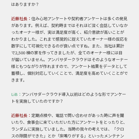
はありますか？
近藤社長：
住み心地アンケートや契約者アンケートは多くの発見
があります。
例えば、契約時まではそれほど深く会話していなか
ったオーナー様が、実は満足度が
高く、紹介意欲が高いことが
わかりました。これまで感覚的に捉えていたオーナー様の反
応を
数字にして可視化できるのが良い点ですね。
また、当社は累計
で2,500 棟の家を作ってきましたが、全てのオーナー様には目
が
届いていません。アンバサダークラウドはそのようなオーナー
様ともつながりが作れ
ますので、アンケート結果をデータとして
蓄積し、個別対応していくことで、満足度を
高めていくことがで
きます。
LiB：
アンバサダークラウド導入以前はどのような形でアンケー
トを実施していたのですか？
近藤社長：
定期点検や、電話で問い合わせがあった時に声を聞
いたり、食事会に来ていただいた方にアンケートをとったりと、
ランダムに実施していました。
当時の我々の考えでは、「ク
ロ
スの隙間ができた」とか「床鳴りがする」といったメンテナン