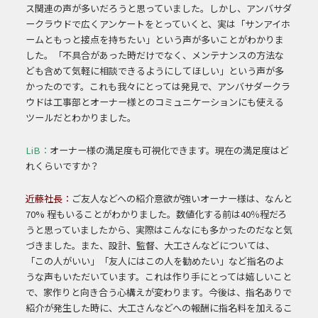
ス関連の声が多いだ
ろうと思っていました。
しかし、アンバサダ
ークラウドで広くアンケートをとっていくと、実は「サンアイホ
ーム
ともっと接点を持ちたい」という声が多いことがわかりま
した。「不具合があった時だ
けでなく、メンテナンスの方法な
ども含めて気軽に相談できるようにしてほしい」と
いう声が多
かったのです。
これも我々にとっては発見で、アンバサダークラ
ウドは工事部とオーナー様とのコ
ミュニケーションにも使える
ツールだとわかりました。
LiB：
オーナー様の満足度も可視化できます。現在の満足度はど
れくらいですか？
近藤社長：
ご友人などへの紹介意欲が強いオーナー様は、なんと
70% 程もいることがわかり
ました。数値化する前は40％程だろ
うと思っていましたから、実際はこんなにも多かったのだなと気
づきました。また、設計、監督、大工さんなどについては、
「この人がいい」「友人にはこの人を勧めたい」など指名のよ
うな声もいただいています。これは作り手にとっては嬉しいこと
で、家作りと向き合う心構えが変わります。今後は、指名ありで
紹介が発生した時に、大工さんなどへの報酬に指名料を加えるこ