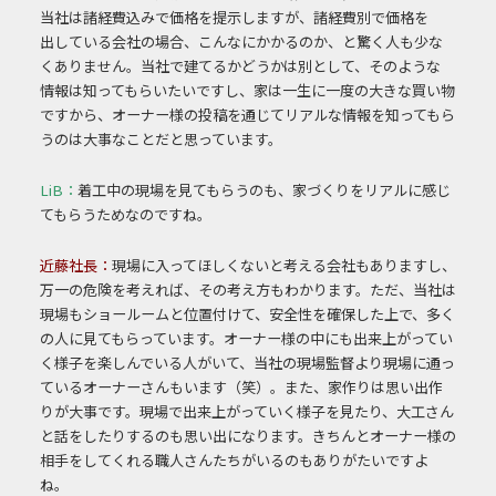
当社は諸経費込
みで価格を提示しますが、諸経費別で価格を
出
している会社の場合、こんなにかかるのか、と驚
く人も少な
くありません。
当社で建てるかどうかは別として、そのような
情
報は知ってもらいたいですし、家は一生に一度の
大きな買い物
ですから、オーナー様の投稿を通
じてリアルな情報を知ってもら
うのは大事なこと
だと思っています。
LiB：
着工中の現場を見てもらうのも、家づくりをリアルに感じ
てもらうためなのですね。
近藤社長：
現場に入ってほしくないと考える会社もありますし、
万一の危険を考えれば、その考え
方もわかります。ただ、当社は
現場もショールームと位置付けて、安全性を確保した上
で、多く
の人に見てもらっています。オーナー様の中にも出来上がってい
く様子を楽し
んでいる人がいて、当社の現場監督より現場に通っ
ているオーナーさんもいます（笑）。
また、家作りは思い出作
りが大事です。現場で出来上がっていく様子を見たり、大工さ
ん
と話をしたりするのも思い出になります。きちんとオーナー様の
相手をしてくれる職
人さんたちがいるのもありがたいですよ
ね。