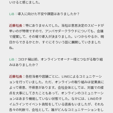
いけると感じました。
LiB：
導入に向けた不安や課題はありましたか？
近藤社長：
特にありませんでした。当社は意思決定のスピードが
早いのが特徴ですので、アンバサ
ダークラウドについても、会議
で提案して、その場で導入が決まりました。いつからや
るか、明
日からできるかとか、すぐにそういう話に展開していきました
ね。
LiB：
コロナ禍以前、オンラインでオーナー様とつながる取り組
みはありましたか？
近藤社長：
各担当者や店舗ごとに、LINEによるコミュニケーシ
ョンを行っていました。ただ、オン
ラインの取り組みは従業員に
よって得意、不得意があります。会社全体としては、対面
での接
点を大事にしてきたこともあって、オンラインのコミュニケーシ
ョンはあまり機能していない状態でした。なかには、LINEのタ
イムラインでイベント告知をしている店長もいましたが、それも
各々の判断で、会社として、誰がどんなコミュニケーションをし