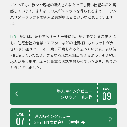
にとっても、我々や現場の職人さんにとっても良い仕組みだと実
感しています。より多くの人がメリットを得られるように、アン
バサダークラウドの導入企業が増えるといいなと思っています
よ。
LiB：
紹介は、紹介するオーナー様にも、紹介を受けるご友人に
も、住宅会社の営業・アフターなどの社員様にもメリットが大
きい取り組みで、一石三鳥、四鳥もあると思っています。より便
利に使っていただき、さらなる成果を創出できるよう、引き続き
尽力いたします。本日は貴重なお話を聞かせていただき、ありが
とうございました。
前
CASE
導入時インタビュー
09
後
シリウス 藤原様
の
記
事
CASE
導入時インタビュー
07
紹
SHiTEN株式会社 沖村社長
介