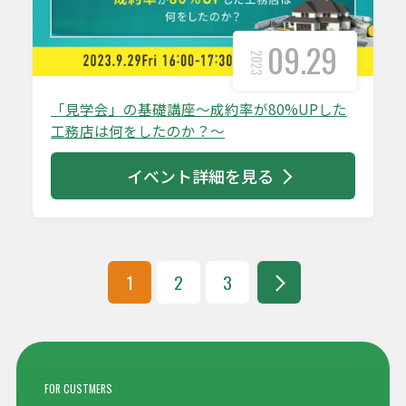
09.29
2023
「見学会」の基礎講座～成約率が80%UPした
工務店は何をしたのか？～
イベント詳細を見る
投
1
2
3
稿
次
ナ
の
ビ
ペ
ゲ
ー
ー
FOR CUSTMERS
シ