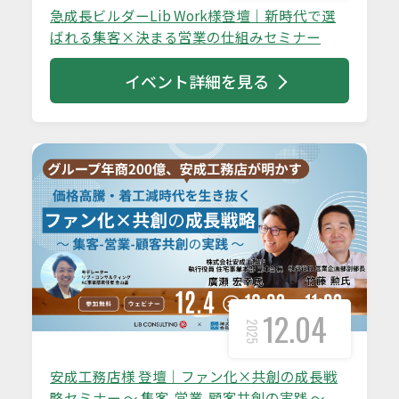
急成長ビルダーLib Work様登壇｜新時代で選
ばれる集客×決まる営業の仕組みセミナー
イベント詳細を見る
12.04
2025
安成工務店様 登壇｜ファン化×共創の成長戦
略セミナー ～ 集客-営業-顧客共創の実践 ～