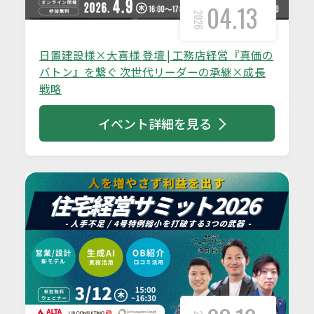
04.13
2026
日置建設様×大喜様 登壇 | 工務店経営『真価の
バトン』を繋ぐ 次世代リーダーの承継×成長
戦略
イベント詳細を見る