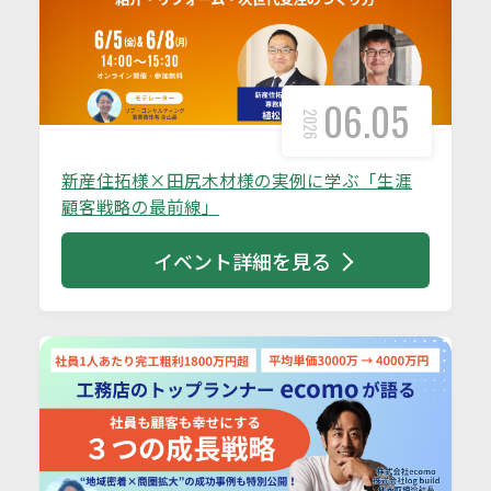
06.05
2026
新産住拓様×田尻木材様の実例に学ぶ「生涯
顧客戦略の最前線」
イベント詳細を見る